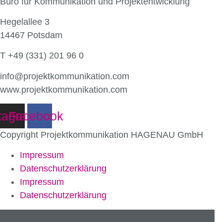
Büro für Kommunikation und Projektentwicklung
Hegelallee 3
14467 Potsdam
T +49 (331) 201 96 0
info@projektkommunikation.com
www.projektkommunikation.com
tagram
Facebook
Copyright Projektkommunikation HAGENAU GmbH
Impressum
Datenschutz­erklärung
Impressum
Datenschutz­erklärung