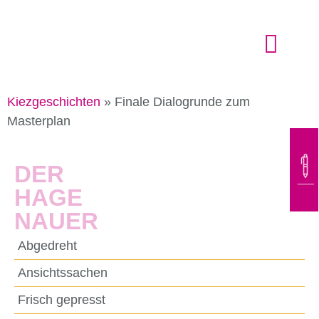
Der Hagenauer
Kiezgeschichten
»
Finale Dialogrunde zum
Masterplan
DER
HAGE
NAUER
Abgedreht
Ansichtssachen
Frisch gepresst