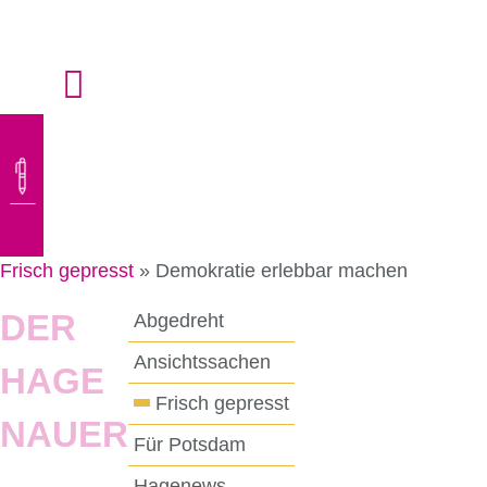
Zum
Inhalt
springen
Frisch gepresst
»
Demokratie erlebbar machen
DER
Abgedreht
Ansichtssachen
HAGE
Frisch gepresst
NAUER
Für Potsdam
Hagenews