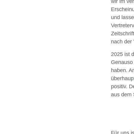
wir im v
Erscheinu
und lassen
Vertreter
Zeitschri
nach der 
2025 ist 
Genauso w
haben. An
überhaupt
positiv. 
aus dem S
Für uns i