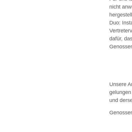
nicht anw
hergestel
Duo: Inst
Vertreter
dafür, da
Genossen
Unsere Au
gelungen 
und derse
Genossen