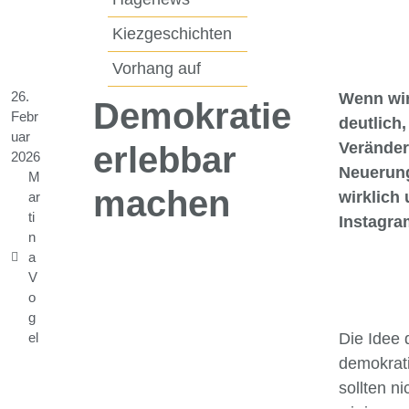
Kiezgeschichten
Vorhang auf
26.
Wenn wir
Demokratie
Febr
deutlich
uar
Veränder
erlebbar
2026
Neuerung
M
machen
wirklich
ar
ti
Instagra
n
a
V
o
g
el
Die Idee 
demokrati
sollten n